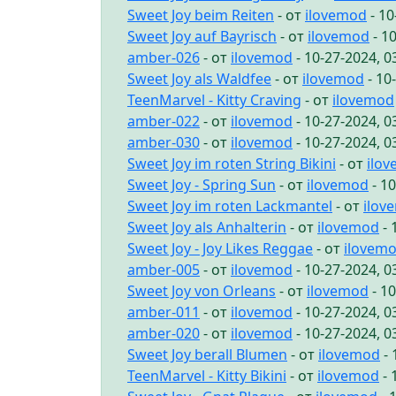
Sweet Joy beim Reiten
- от
ilovemod
- 10
Sweet Joy auf Bayrisch
- от
ilovemod
- 1
amber-026
- от
ilovemod
- 10-27-2024, 
Sweet Joy als Waldfee
- от
ilovemod
- 10
TeenMarvel - Kitty Craving
- от
ilovemod
amber-022
- от
ilovemod
- 10-27-2024, 
amber-030
- от
ilovemod
- 10-27-2024, 
Sweet Joy im roten String Bikini
- от
ilo
Sweet Joy - Spring Sun
- от
ilovemod
- 1
Sweet Joy im roten Lackmantel
- от
ilov
Sweet Joy als Anhalterin
- от
ilovemod
- 
Sweet Joy - Joy Likes Reggae
- от
ilovem
amber-005
- от
ilovemod
- 10-27-2024, 
Sweet Joy von Orleans
- от
ilovemod
- 1
amber-011
- от
ilovemod
- 10-27-2024, 
amber-020
- от
ilovemod
- 10-27-2024, 
Sweet Joy berall Blumen
- от
ilovemod
- 
TeenMarvel - Kitty Bikini
- от
ilovemod
- 