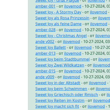
Sweet Joy - Gnat Plague
- от
ilovemod
- 
amber-001
- от
ilovemod
- 10-27-2024, 
Sweet Joy - A Stormy Day
- от
ilovemod
-
Sweet Joy als Rosa Prinzessin
- от
ilove
Sweet Joy als feine Dame
- от
ilovemod
-
amber-028
- от
ilovemod
- 10-27-2024, 
Sweet Joy - Christmas Angel
- от
ilovem
ande v002
- от
ilovemod
- 10-27-2024, 0
Sweet Joy Ballett
- от
ilovemod
- 10-27-2
amber-013
- от
ilovemod
- 10-27-2024, 
Sweet Joy beim Stadtbummel
- от
ilove
Sweet Joy Zwei Wildkatzen
- от
ilovemod
amber-015
- от
ilovemod
- 10-27-2024, 
ande v009
- от
ilovemod
- 10-27-2024, 0
Sweet Joy in der Altstadt
- от
ilovemod
- 
Sweet Joy beim Schwimmen
- от
ilovem
Sweet Joy Griechisch oder Rmisch
- от
i
Sweet Joy Reiten im Kostm
- от
ilovemo
Sweet Joy macht sich fit
- от
ilovemod
- 