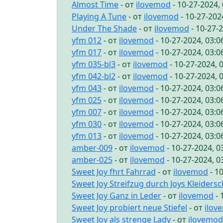
Almost Time
- от
ilovemod
- 10-27-2024,
Playing A Tune
- от
ilovemod
- 10-27-202
Under The Shade
- от
ilovemod
- 10-27-
yfm 012
- от
ilovemod
- 10-27-2024, 03:
yfm 017
- от
ilovemod
- 10-27-2024, 03:
yfm 035-bl3
- от
ilovemod
- 10-27-2024, 
yfm 042-bl2
- от
ilovemod
- 10-27-2024, 
yfm 043
- от
ilovemod
- 10-27-2024, 03:
yfm 025
- от
ilovemod
- 10-27-2024, 03:
yfm 007
- от
ilovemod
- 10-27-2024, 03:
yfm 030
- от
ilovemod
- 10-27-2024, 03:
yfm 013
- от
ilovemod
- 10-27-2024, 03:
amber-009
- от
ilovemod
- 10-27-2024, 
amber-025
- от
ilovemod
- 10-27-2024, 
Sweet Joy fhrt Fahrrad
- от
ilovemod
- 1
Sweet Joy Streifzug durch Joys Kleiders
Sweet Joy Ganz in Leder
- от
ilovemod
- 
Sweet Joy probiert neue Stiefel
- от
ilov
Sweet Joy als strenge Lady
- от
ilovemod