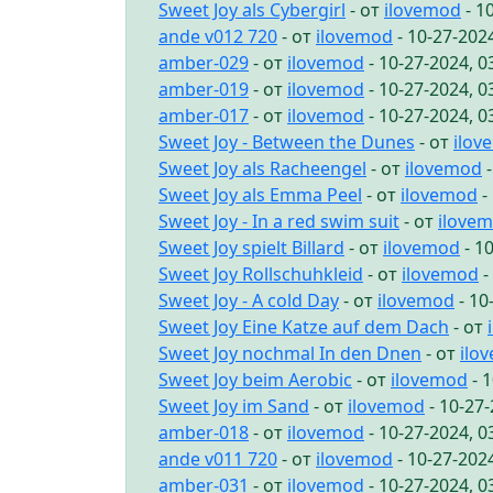
Sweet Joy als Cybergirl
- от
ilovemod
- 1
ande v012 720
- от
ilovemod
- 10-27-202
amber-029
- от
ilovemod
- 10-27-2024, 
amber-019
- от
ilovemod
- 10-27-2024, 
amber-017
- от
ilovemod
- 10-27-2024, 
Sweet Joy - Between the Dunes
- от
ilov
Sweet Joy als Racheengel
- от
ilovemod
-
Sweet Joy als Emma Peel
- от
ilovemod
-
Sweet Joy - In a red swim suit
- от
ilove
Sweet Joy spielt Billard
- от
ilovemod
- 1
Sweet Joy Rollschuhkleid
- от
ilovemod
-
Sweet Joy - A cold Day
- от
ilovemod
- 10
Sweet Joy Eine Katze auf dem Dach
- от
Sweet Joy nochmal In den Dnen
- от
ilo
Sweet Joy beim Aerobic
- от
ilovemod
- 
Sweet Joy im Sand
- от
ilovemod
- 10-27
amber-018
- от
ilovemod
- 10-27-2024, 
ande v011 720
- от
ilovemod
- 10-27-202
amber-031
- от
ilovemod
- 10-27-2024, 