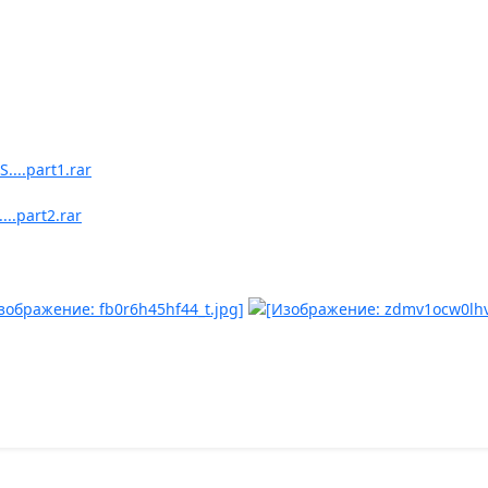
....part1.rar
...part2.rar