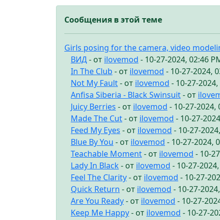
Сообщения в этой теме
Girls posing for the camera, video model
ВИД
- от
ilovemod
- 10-27-2024, 02:46 P
In The Club
- от
ilovemod
- 10-27-2024, 
Not My Fault
- от
ilovemod
- 10-27-2024,
Anfisa Siberia - Black Swinsuit
- от
ilove
Juicy Berries
- от
ilovemod
- 10-27-2024,
Made The Cut
- от
ilovemod
- 10-27-2024
Feed My Eyes
- от
ilovemod
- 10-27-2024
Blue By You
- от
ilovemod
- 10-27-2024, 
Teachable Moment
- от
ilovemod
- 10-2
Lady In Black
- от
ilovemod
- 10-27-2024
Feel The Clarity
- от
ilovemod
- 10-27-20
Quick Return
- от
ilovemod
- 10-27-2024
Are You Ready
- от
ilovemod
- 10-27-202
Keep Me Happy
- от
ilovemod
- 10-27-20