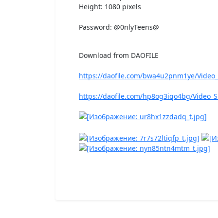
Height: 1080 pixels
Password: @0nlyTeens@
Download from DAOFILE
https://daofile.com/bwa4u2pnm1ye/Video_S
https://daofile.com/hp8og3iqo4bg/Video_S.