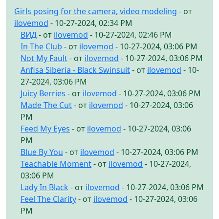
Girls posing for the camera, video modeling
- от
ilovemod
- 10-27-2024, 02:34 PM
ВИД
- от
ilovemod
- 10-27-2024, 02:46 PM
In The Club
- от
ilovemod
- 10-27-2024, 03:06 PM
Not My Fault
- от
ilovemod
- 10-27-2024, 03:06 PM
Anfisa Siberia - Black Swinsuit
- от
ilovemod
- 10-
27-2024, 03:06 PM
Juicy Berries
- от
ilovemod
- 10-27-2024, 03:06 PM
Made The Cut
- от
ilovemod
- 10-27-2024, 03:06
PM
Feed My Eyes
- от
ilovemod
- 10-27-2024, 03:06
PM
Blue By You
- от
ilovemod
- 10-27-2024, 03:06 PM
Teachable Moment
- от
ilovemod
- 10-27-2024,
03:06 PM
Lady In Black
- от
ilovemod
- 10-27-2024, 03:06 PM
Feel The Clarity
- от
ilovemod
- 10-27-2024, 03:06
PM