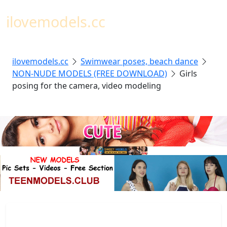
Toggl
ilovemodels.cc
ilovemodels.cc
Swimwear poses, beach dance
NON-NUDE MODELS (FREE DOWNLOAD)
Girls
posing for the camera, video modeling