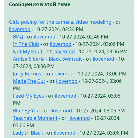
Сообщения в этой теме
Girls posing for the camera, video modeling
- от
ilovemod
- 10-27-2024, 02:34 PM
ВИД
- от
ilovemod
- 10-27-2024, 02:46 PM
In The Club
- от
ilovemod
- 10-27-2024, 03:06 PM
Not My Fault
- от
ilovemod
- 10-27-2024, 03:06 PM
Anfisa Siberia - Black Swinsuit
- от
ilovemod
- 10-
27-2024, 03:06 PM
Juicy Berries
- от
ilovemod
- 10-27-2024, 03:06 PM
Made The Cut
- от
ilovemod
- 10-27-2024, 03:06
PM
Feed My Eyes
- от
ilovemod
- 10-27-2024, 03:06
PM
Blue By You
- от
ilovemod
- 10-27-2024, 03:06 PM
Teachable Moment
- от
ilovemod
- 10-27-2024,
03:06 PM
Lady In Black
- от
ilovemod
- 10-27-2024, 03:06 PM