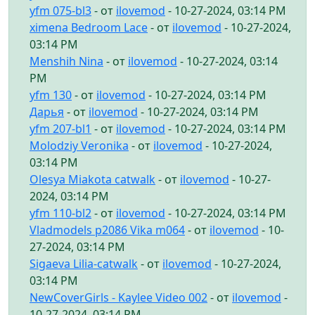
yfm 075-bl3
- от
ilovemod
- 10-27-2024, 03:14 PM
ximena Bedroom Lace
- от
ilovemod
- 10-27-2024,
03:14 PM
Menshih Nina
- от
ilovemod
- 10-27-2024, 03:14
PM
yfm 130
- от
ilovemod
- 10-27-2024, 03:14 PM
Дарья
- от
ilovemod
- 10-27-2024, 03:14 PM
yfm 207-bl1
- от
ilovemod
- 10-27-2024, 03:14 PM
Molodziy Veronika
- от
ilovemod
- 10-27-2024,
03:14 PM
Olesya Miakota catwalk
- от
ilovemod
- 10-27-
2024, 03:14 PM
yfm 110-bl2
- от
ilovemod
- 10-27-2024, 03:14 PM
Vladmodels p2086 Vika m064
- от
ilovemod
- 10-
27-2024, 03:14 PM
Sigaeva Lilia-catwalk
- от
ilovemod
- 10-27-2024,
03:14 PM
NewCoverGirls - Kaylee Video 002
- от
ilovemod
-
10-27-2024, 03:14 PM