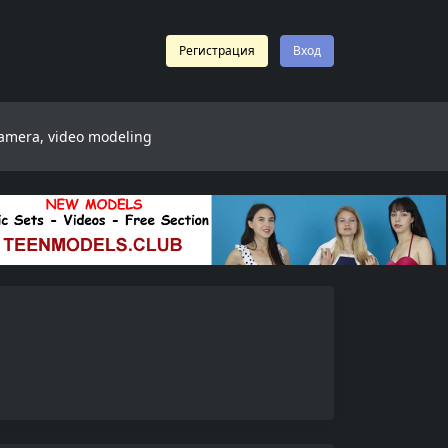
Регистрация
Вход
 camera, video modeling