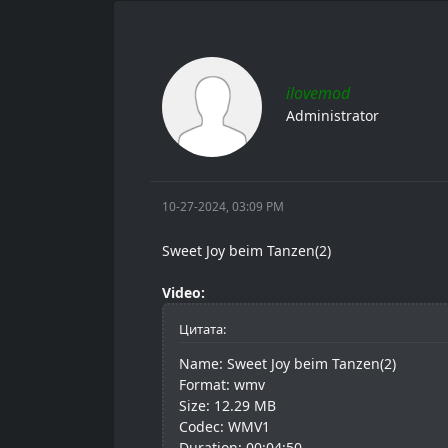
ilovemod
Administrator
10-27-2024, 03:09 PM
Sweet Joy beim Tanzen(2)
Video:
Цитата:
Name: Sweet Joy beim Tanzen(2)
Format: wmv
Size: 12.29 MB
Codec: WMV1
Duration: 00:04:50