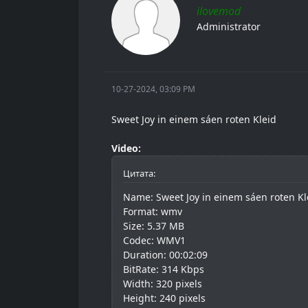
ilovemod
Administrator
10-27-2024, 03:09 PM
Sweet Joy in einem sáen roten Kleid
Video:
Цитата:
Name: Sweet Joy in einem sáen roten Kl
Format: wmv
Size: 5.37 MB
Codec: WMV1
Duration: 00:02:09
BitRate: 314 Kbps
Width: 320 pixels
Height: 240 pixels