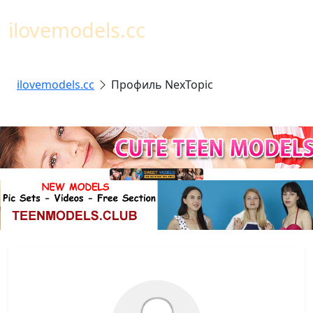
Toggl
ilovemodels.cc
ilovemodels.cc
Профиль NexTopic