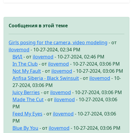
Сообщения в этой теме
Girls posing for the camera, video modeling
- от
ilovemod
- 10-27-2024, 02:34 PM
ВИД
- от
ilovemod
- 10-27-2024, 02:46 PM
In The Club
- от
ilovemod
- 10-27-2024, 03:06 PM
Not My Fault
- от
ilovemod
- 10-27-2024, 03:06 PM
Anfisa Siberia - Black Swinsuit
- от
ilovemod
- 10-
27-2024, 03:06 PM
Juicy Berries
- от
ilovemod
- 10-27-2024, 03:06 PM
Made The Cut
- от
ilovemod
- 10-27-2024, 03:06
PM
Feed My Eyes
- от
ilovemod
- 10-27-2024, 03:06
PM
Blue By You
- от
ilovemod
- 10-27-2024, 03:06 PM