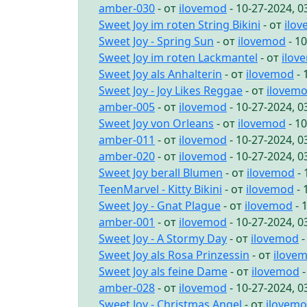
amber-030
- от
ilovemod
- 10-27-2024, 
Sweet Joy im roten String Bikini
- от
ilo
Sweet Joy - Spring Sun
- от
ilovemod
- 1
Sweet Joy im roten Lackmantel
- от
ilov
Sweet Joy als Anhalterin
- от
ilovemod
- 
Sweet Joy - Joy Likes Reggae
- от
ilovem
amber-005
- от
ilovemod
- 10-27-2024, 
Sweet Joy von Orleans
- от
ilovemod
- 1
amber-011
- от
ilovemod
- 10-27-2024, 
amber-020
- от
ilovemod
- 10-27-2024, 
Sweet Joy berall Blumen
- от
ilovemod
- 
TeenMarvel - Kitty Bikini
- от
ilovemod
- 
Sweet Joy - Gnat Plague
- от
ilovemod
- 
amber-001
- от
ilovemod
- 10-27-2024, 
Sweet Joy - A Stormy Day
- от
ilovemod
-
Sweet Joy als Rosa Prinzessin
- от
ilove
Sweet Joy als feine Dame
- от
ilovemod
-
amber-028
- от
ilovemod
- 10-27-2024, 
Sweet Joy - Christmas Angel
- от
ilovem