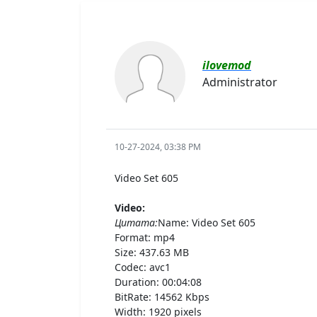
ilovemod
Administrator
10-27-2024, 03:38 PM
Video Set 605
Video:
Цитата:
Name: Video Set 605
Format: mp4
Size: 437.63 MB
Codec: avc1
Duration: 00:04:08
BitRate: 14562 Kbps
Width: 1920 pixels