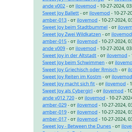
ande v002
- от
ilovemod
- 10-27-2024, 0
Sweet Joy Ballett
- от
ilovemod
- 10-27-2
amber-013
- от
ilovemod
- 10-27-2024, 
Sweet Joy beim Stadtbummel
- от
ilove
Sweet Joy Zwei Wildkatzen
- от
ilovemod
amber-015
- от
ilovemod
- 10-27-2024, 
ande v009
- от
ilovemod
- 10-27-2024, 0
Sweet Joy in der Altstadt
- от
ilovemod
- 
Sweet Joy beim Schwimmen
- от
ilovem
Sweet Joy Griechisch oder Rmisch
- от
i
Sweet Joy Reiten im Kostm
- от
ilovemo
Sweet Joy macht sich fit
- от
ilovemod
- 
Sweet Joy als Cybergirl
- от
ilovemod
- 1
ande v012 720
- от
ilovemod
- 10-27-202
amber-029
- от
ilovemod
- 10-27-2024, 
amber-019
- от
ilovemod
- 10-27-2024, 
amber-017
- от
ilovemod
- 10-27-2024, 
Sweet Joy - Between the Dunes
- от
ilov