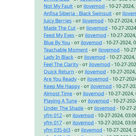
Not My Fault
- от
ilovemod
- 10-27-2024,
Anfisa Siberia - Black Swinsuit
- от
ilove
Juicy Berries
- от
ilovemod
- 10-27-2024,
Made The Cut
- от
ilovemod
- 10-27-2024
Feed My Eyes
- от
ilovemod
- 10-27-2024
Blue By You
- от
ilovemod
- 10-27-2024, 
Teachable Moment
- от
ilovemod
- 10-2
Lady In Black
- от
ilovemod
- 10-27-2024
Feel The Clarity
- от
ilovemod
- 10-27-20
Quick Return
- от
ilovemod
- 10-27-2024
Are You Ready
- от
ilovemod
- 10-27-202
Keep Me Happy
- от
ilovemod
- 10-27-20
Almost Time
- от
ilovemod
- 10-27-2024,
Playing A Tune
- от
ilovemod
- 10-27-202
Under The Shade
- от
ilovemod
- 10-27-
yfm 012
- от
ilovemod
- 10-27-2024, 03:
yfm 017
- от
ilovemod
- 10-27-2024, 03:
yfm 035-bl3
- от
ilovemod
- 10-27-2024, 