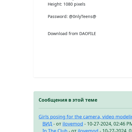
Height: 1080 pixels
Password: @0nlyTeens@
Download from DAOFILE
Сообщения в этой теме
Girls posing for the camera, video model
ВИД
- от
ilovemod
- 10-27-2024, 02:46 P
In The Club
- от
ilovemod
- 10-27-2024, 