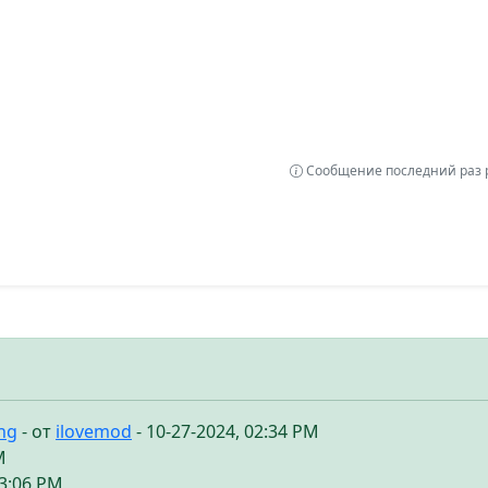
Сообщение последний раз р
ing
- от
ilovemod
- 10-27-2024, 02:34 PM
M
03:06 PM