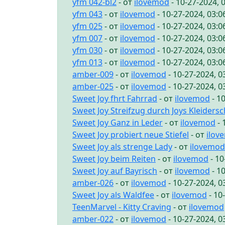
yfm 042-bl2
- от
ilovemod
- 10-27-2024, 
yfm 043
- от
ilovemod
- 10-27-2024, 03:
yfm 025
- от
ilovemod
- 10-27-2024, 03:
yfm 007
- от
ilovemod
- 10-27-2024, 03:
yfm 030
- от
ilovemod
- 10-27-2024, 03:
yfm 013
- от
ilovemod
- 10-27-2024, 03:
amber-009
- от
ilovemod
- 10-27-2024, 
amber-025
- от
ilovemod
- 10-27-2024, 
Sweet Joy fhrt Fahrrad
- от
ilovemod
- 1
Sweet Joy Streifzug durch Joys Kleiders
Sweet Joy Ganz in Leder
- от
ilovemod
- 
Sweet Joy probiert neue Stiefel
- от
ilov
Sweet Joy als strenge Lady
- от
ilovemod
Sweet Joy beim Reiten
- от
ilovemod
- 10
Sweet Joy auf Bayrisch
- от
ilovemod
- 1
amber-026
- от
ilovemod
- 10-27-2024, 
Sweet Joy als Waldfee
- от
ilovemod
- 10
TeenMarvel - Kitty Craving
- от
ilovemod
amber-022
- от
ilovemod
- 10-27-2024, 