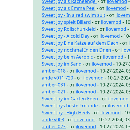
Sweet Joy als Racheengel
- от
ilovemod
-
Sweet Joy als Emma Peel
- от
ilovemod
-
Sweet Joy - In a red swim suit
- от
ilove
Sweet Joy spielt Billard
- от
ilovemod
- 1
Sweet Joy Rollschuhkleid
- от
ilovemod
-
Sweet Joy - A cold Day
- от
ilovemod
- 10
Sweet Joy Eine Katze auf dem Dach
- от
Sweet Joy nochmal In den Dnen
- от
ilo
Sweet Joy beim Aerobic
- от
ilovemod
- 
Sweet Joy im Sand
- от
ilovemod
- 10-27
amber-018
- от
ilovemod
- 10-27-2024, 
ande v011 720
- от
ilovemod
- 10-27-202
amber-031
- от
ilovemod
- 10-27-2024, 
amber-021
- от
ilovemod
- 10-27-2024, 
Sweet Joy im Garten Eden
- от
ilovemod
Sweet Joys beste Freunde
- от
ilovemod
Sweet Joy - High Heels
- от
ilovemod
- 10
ande v003
- от
ilovemod
- 10-27-2024, 0
amber-023
- от
ilovemod
- 10-27-2024, 