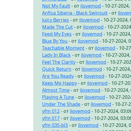
Not My Fault
- от
ilovemod
- 10-27-2024,
Anfisa Siberia - Black Swinsuit
- от
ilove
Juicy Berries
- от
ilovemod
- 10-27-2024,
Made The Cut
- от
ilovemod
- 10-27-2024
Feed My Eyes
- от
ilovemod
- 10-27-2024
Blue By You
- от
ilovemod
- 10-27-2024, 
Teachable Moment
- от
ilovemod
- 10-2
Lady In Black
- от
ilovemod
- 10-27-2024
Feel The Clarity
- от
ilovemod
- 10-27-20
Quick Return
- от
ilovemod
- 10-27-2024
Are You Ready
- от
ilovemod
- 10-27-202
Keep Me Happy
- от
ilovemod
- 10-27-20
Almost Time
- от
ilovemod
- 10-27-2024,
Playing A Tune
- от
ilovemod
- 10-27-202
Under The Shade
- от
ilovemod
- 10-27-
yfm 012
- от
ilovemod
- 10-27-2024, 03:
yfm 017
- от
ilovemod
- 10-27-2024, 03:
yfm 035-bl3
- от
ilovemod
- 10-27-2024, 