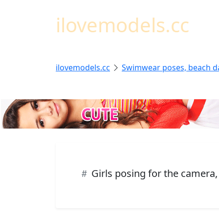
ilovemodels.cc
ilovemodels.cc
Swimwear poses, beach d
Girls posing for the camera