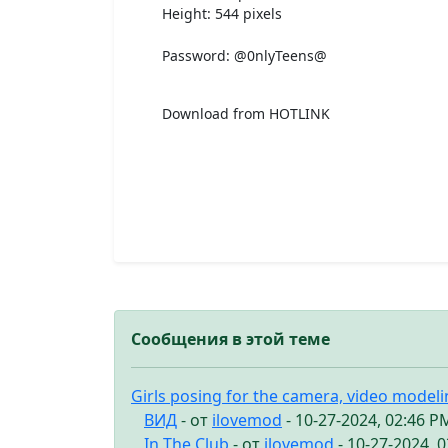
Height: 544 pixels
Password: @0nlyTeens@
Download from HOTLINK
Сообщения в этой теме
Girls posing for the camera, video model
ВИД
- от
ilovemod
- 10-27-2024, 02:46 P
In The Club
- от
ilovemod
- 10-27-2024, 