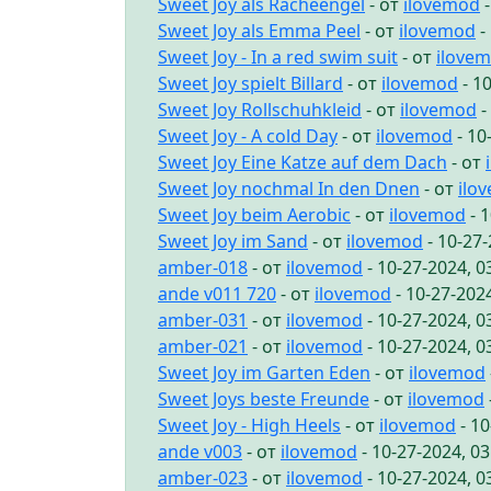
Sweet Joy als Racheengel
- от
ilovemod
-
Sweet Joy als Emma Peel
- от
ilovemod
-
Sweet Joy - In a red swim suit
- от
ilove
Sweet Joy spielt Billard
- от
ilovemod
- 1
Sweet Joy Rollschuhkleid
- от
ilovemod
-
Sweet Joy - A cold Day
- от
ilovemod
- 10
Sweet Joy Eine Katze auf dem Dach
- от
Sweet Joy nochmal In den Dnen
- от
ilo
Sweet Joy beim Aerobic
- от
ilovemod
- 
Sweet Joy im Sand
- от
ilovemod
- 10-27
amber-018
- от
ilovemod
- 10-27-2024, 
ande v011 720
- от
ilovemod
- 10-27-202
amber-031
- от
ilovemod
- 10-27-2024, 
amber-021
- от
ilovemod
- 10-27-2024, 
Sweet Joy im Garten Eden
- от
ilovemod
Sweet Joys beste Freunde
- от
ilovemod
Sweet Joy - High Heels
- от
ilovemod
- 10
ande v003
- от
ilovemod
- 10-27-2024, 0
amber-023
- от
ilovemod
- 10-27-2024, 