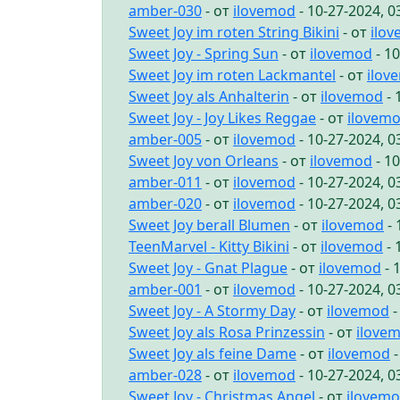
amber-030
- от
ilovemod
- 10-27-2024, 
Sweet Joy im roten String Bikini
- от
ilo
Sweet Joy - Spring Sun
- от
ilovemod
- 1
Sweet Joy im roten Lackmantel
- от
ilov
Sweet Joy als Anhalterin
- от
ilovemod
- 
Sweet Joy - Joy Likes Reggae
- от
ilovem
amber-005
- от
ilovemod
- 10-27-2024, 
Sweet Joy von Orleans
- от
ilovemod
- 1
amber-011
- от
ilovemod
- 10-27-2024, 
amber-020
- от
ilovemod
- 10-27-2024, 
Sweet Joy berall Blumen
- от
ilovemod
- 
TeenMarvel - Kitty Bikini
- от
ilovemod
- 
Sweet Joy - Gnat Plague
- от
ilovemod
- 
amber-001
- от
ilovemod
- 10-27-2024, 
Sweet Joy - A Stormy Day
- от
ilovemod
-
Sweet Joy als Rosa Prinzessin
- от
ilove
Sweet Joy als feine Dame
- от
ilovemod
-
amber-028
- от
ilovemod
- 10-27-2024, 
Sweet Joy - Christmas Angel
- от
ilovem