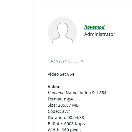
ilovemod
Administrator
10-27-2024, 03:35 PM
Video Set 854
Video:
Цитата:
Name: Video Set 854
Format: mp4
Size: 205.57 MB
Codec: avc1
Duration: 00:04:38
BitRate: 6008 Kbps
Width: 960 pixels