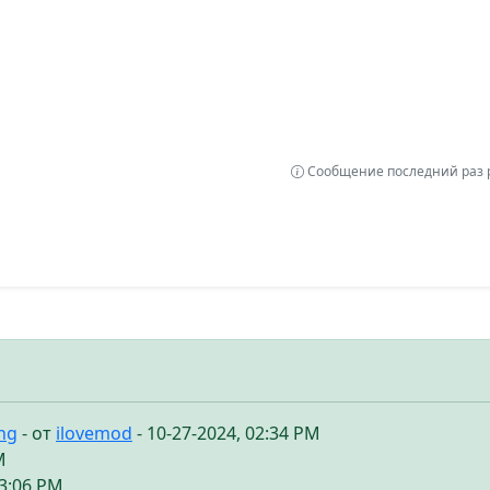
Сообщение последний раз р
ing
- от
ilovemod
- 10-27-2024, 02:34 PM
M
03:06 PM