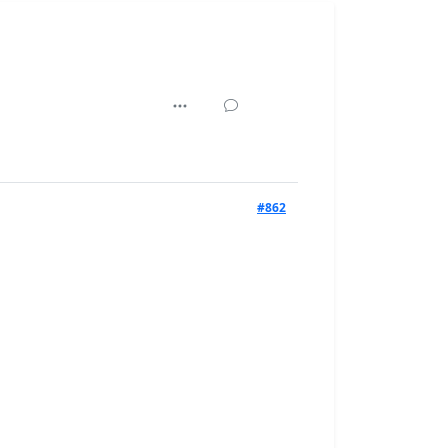
45,936
#862