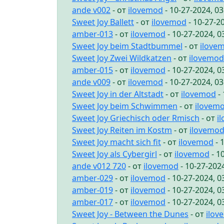
ande v002
- от
ilovemod
- 10-27-2024, 0
Sweet Joy Ballett
- от
ilovemod
- 10-27-2
amber-013
- от
ilovemod
- 10-27-2024, 
Sweet Joy beim Stadtbummel
- от
ilove
Sweet Joy Zwei Wildkatzen
- от
ilovemod
amber-015
- от
ilovemod
- 10-27-2024, 
ande v009
- от
ilovemod
- 10-27-2024, 0
Sweet Joy in der Altstadt
- от
ilovemod
- 
Sweet Joy beim Schwimmen
- от
ilovem
Sweet Joy Griechisch oder Rmisch
- от
i
Sweet Joy Reiten im Kostm
- от
ilovemo
Sweet Joy macht sich fit
- от
ilovemod
- 
Sweet Joy als Cybergirl
- от
ilovemod
- 1
ande v012 720
- от
ilovemod
- 10-27-202
amber-029
- от
ilovemod
- 10-27-2024, 
amber-019
- от
ilovemod
- 10-27-2024, 
amber-017
- от
ilovemod
- 10-27-2024, 
Sweet Joy - Between the Dunes
- от
ilov