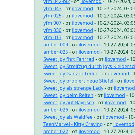
yfm 042-bl2
- от
ilovemod
- 10-27-2024, 
yfm 043
- от
ilovemod
- 10-27-2024, 03:
yfm 025
- от
ilovemod
- 10-27-2024, 03:
yfm 007
- от
ilovemod
- 10-27-2024, 03:
yfm 030
- от
ilovemod
- 10-27-2024, 03:
yfm 013
- от
ilovemod
- 10-27-2024, 03:
amber-009
- от
ilovemod
- 10-27-2024, 
amber-025
- от
ilovemod
- 10-27-2024, 
Sweet Joy fhrt Fahrrad
- от
ilovemod
- 1
Sweet Joy Streifzug durch Joys Kleiders
Sweet Joy Ganz in Leder
- от
ilovemod
- 
Sweet Joy probiert neue Stiefel
- от
ilov
Sweet Joy als strenge Lady
- от
ilovemod
Sweet Joy beim Reiten
- от
ilovemod
- 10
Sweet Joy auf Bayrisch
- от
ilovemod
- 1
amber-026
- от
ilovemod
- 10-27-2024, 
Sweet Joy als Waldfee
- от
ilovemod
- 10
TeenMarvel - Kitty Craving
- от
ilovemod
amber-022
- от
ilovemod
- 10-27-2024, 