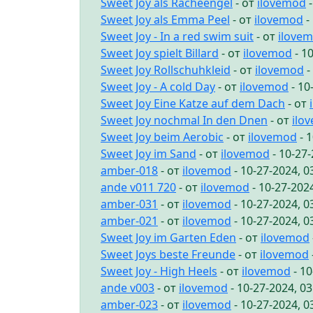
Sweet Joy als Racheengel
- от
ilovemod
-
Sweet Joy als Emma Peel
- от
ilovemod
-
Sweet Joy - In a red swim suit
- от
ilove
Sweet Joy spielt Billard
- от
ilovemod
- 1
Sweet Joy Rollschuhkleid
- от
ilovemod
-
Sweet Joy - A cold Day
- от
ilovemod
- 10
Sweet Joy Eine Katze auf dem Dach
- от
Sweet Joy nochmal In den Dnen
- от
ilo
Sweet Joy beim Aerobic
- от
ilovemod
- 
Sweet Joy im Sand
- от
ilovemod
- 10-27
amber-018
- от
ilovemod
- 10-27-2024, 
ande v011 720
- от
ilovemod
- 10-27-202
amber-031
- от
ilovemod
- 10-27-2024, 
amber-021
- от
ilovemod
- 10-27-2024, 
Sweet Joy im Garten Eden
- от
ilovemod
Sweet Joys beste Freunde
- от
ilovemod
Sweet Joy - High Heels
- от
ilovemod
- 10
ande v003
- от
ilovemod
- 10-27-2024, 0
amber-023
- от
ilovemod
- 10-27-2024, 