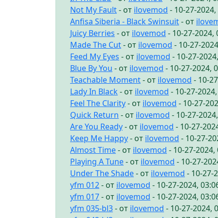
Not My Fault
- от
ilovemod
- 10-27-2024,
Anfisa Siberia - Black Swinsuit
- от
ilove
Juicy Berries
- от
ilovemod
- 10-27-2024,
Made The Cut
- от
ilovemod
- 10-27-2024
Feed My Eyes
- от
ilovemod
- 10-27-2024
Blue By You
- от
ilovemod
- 10-27-2024, 
Teachable Moment
- от
ilovemod
- 10-2
Lady In Black
- от
ilovemod
- 10-27-2024
Feel The Clarity
- от
ilovemod
- 10-27-20
Quick Return
- от
ilovemod
- 10-27-2024
Are You Ready
- от
ilovemod
- 10-27-202
Keep Me Happy
- от
ilovemod
- 10-27-20
Almost Time
- от
ilovemod
- 10-27-2024,
Playing A Tune
- от
ilovemod
- 10-27-202
Under The Shade
- от
ilovemod
- 10-27-
yfm 012
- от
ilovemod
- 10-27-2024, 03:
yfm 017
- от
ilovemod
- 10-27-2024, 03:
yfm 035-bl3
- от
ilovemod
- 10-27-2024, 