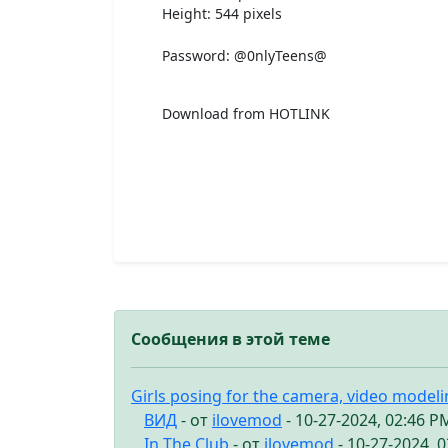
Height: 544 pixels
Password: @0nlyTeens@
Download from HOTLINK
Сообщения в этой теме
Girls posing for the camera, video model
ВИД
- от
ilovemod
- 10-27-2024, 02:46 P
In The Club
- от
ilovemod
- 10-27-2024, 