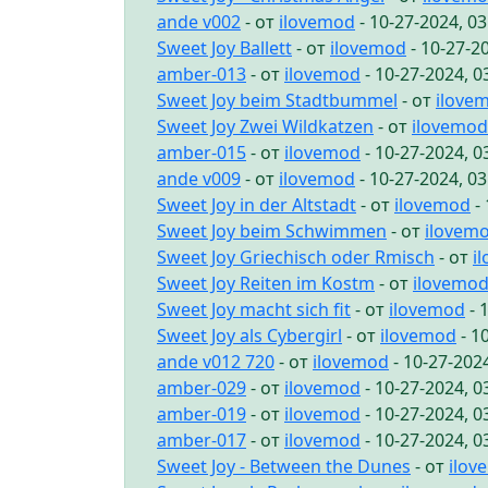
ande v002
- от
ilovemod
- 10-27-2024, 0
Sweet Joy Ballett
- от
ilovemod
- 10-27-2
amber-013
- от
ilovemod
- 10-27-2024, 
Sweet Joy beim Stadtbummel
- от
ilove
Sweet Joy Zwei Wildkatzen
- от
ilovemod
amber-015
- от
ilovemod
- 10-27-2024, 
ande v009
- от
ilovemod
- 10-27-2024, 0
Sweet Joy in der Altstadt
- от
ilovemod
- 
Sweet Joy beim Schwimmen
- от
ilovem
Sweet Joy Griechisch oder Rmisch
- от
i
Sweet Joy Reiten im Kostm
- от
ilovemo
Sweet Joy macht sich fit
- от
ilovemod
- 
Sweet Joy als Cybergirl
- от
ilovemod
- 1
ande v012 720
- от
ilovemod
- 10-27-202
amber-029
- от
ilovemod
- 10-27-2024, 
amber-019
- от
ilovemod
- 10-27-2024, 
amber-017
- от
ilovemod
- 10-27-2024, 
Sweet Joy - Between the Dunes
- от
ilov