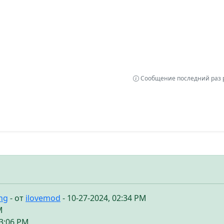
Сообщение последний раз р
ing
- от
ilovemod
- 10-27-2024, 02:34 PM
M
03:06 PM