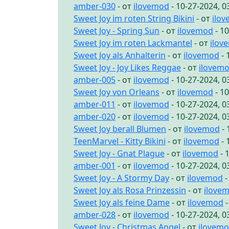
amber-030
- от
ilovemod
- 10-27-2024, 
Sweet Joy im roten String Bikini
- от
ilo
Sweet Joy - Spring Sun
- от
ilovemod
- 1
Sweet Joy im roten Lackmantel
- от
ilov
Sweet Joy als Anhalterin
- от
ilovemod
- 
Sweet Joy - Joy Likes Reggae
- от
ilovem
amber-005
- от
ilovemod
- 10-27-2024, 
Sweet Joy von Orleans
- от
ilovemod
- 1
amber-011
- от
ilovemod
- 10-27-2024, 
amber-020
- от
ilovemod
- 10-27-2024, 
Sweet Joy berall Blumen
- от
ilovemod
- 
TeenMarvel - Kitty Bikini
- от
ilovemod
- 
Sweet Joy - Gnat Plague
- от
ilovemod
- 
amber-001
- от
ilovemod
- 10-27-2024, 
Sweet Joy - A Stormy Day
- от
ilovemod
-
Sweet Joy als Rosa Prinzessin
- от
ilove
Sweet Joy als feine Dame
- от
ilovemod
-
amber-028
- от
ilovemod
- 10-27-2024, 
Sweet Joy - Christmas Angel
- от
ilovem