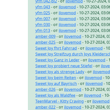
yfm 042-bl2
- от
ilovemod
- 10-27-2024, 
yfm 043
- от
ilovemod
- 10-27-2024, 03:
yfm 025
- от
ilovemod
- 10-27-2024, 03:
yfm 007
- от
ilovemod
- 10-27-2024, 03:
yfm 030
- от
ilovemod
- 10-27-2024, 03:
yfm 013
- от
ilovemod
- 10-27-2024, 03:
amber-009
- от
ilovemod
- 10-27-2024, 
amber-025
- от
ilovemod
- 10-27-2024, 
Sweet Joy fhrt Fahrrad
- от
ilovemod
- 1
Sweet Joy Streifzug durch Joys Kleiders
Sweet Joy Ganz in Leder
- от
ilovemod
- 
Sweet Joy probiert neue Stiefel
- от
ilov
Sweet Joy als strenge Lady
- от
ilovemod
Sweet Joy beim Reiten
- от
ilovemod
- 10
Sweet Joy auf Bayrisch
- от
ilovemod
- 1
amber-026
- от
ilovemod
- 10-27-2024, 
Sweet Joy als Waldfee
- от
ilovemod
- 10
TeenMarvel - Kitty Craving
- от
ilovemod
amber-022
- от
ilovemod
- 10-27-2024, 