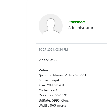
ilovemod
Administrator
10-27-2024, 03:34 PM
Video Set 881
Video:
Цитата:
Name: Video Set 881
Format: mp4
Size: 234.57 MB
Codec: avc1
Duration: 00:05:21
BitRate: 5995 Kbps
Width: 960 pixels