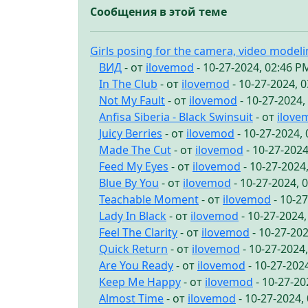
Сообщения в этой теме
Girls posing for the camera, video model
ВИД
- от
ilovemod
- 10-27-2024, 02:46 P
In The Club
- от
ilovemod
- 10-27-2024, 
Not My Fault
- от
ilovemod
- 10-27-2024,
Anfisa Siberia - Black Swinsuit
- от
ilove
Juicy Berries
- от
ilovemod
- 10-27-2024,
Made The Cut
- от
ilovemod
- 10-27-2024
Feed My Eyes
- от
ilovemod
- 10-27-2024
Blue By You
- от
ilovemod
- 10-27-2024, 
Teachable Moment
- от
ilovemod
- 10-2
Lady In Black
- от
ilovemod
- 10-27-2024
Feel The Clarity
- от
ilovemod
- 10-27-20
Quick Return
- от
ilovemod
- 10-27-2024
Are You Ready
- от
ilovemod
- 10-27-202
Keep Me Happy
- от
ilovemod
- 10-27-20
Almost Time
- от
ilovemod
- 10-27-2024,