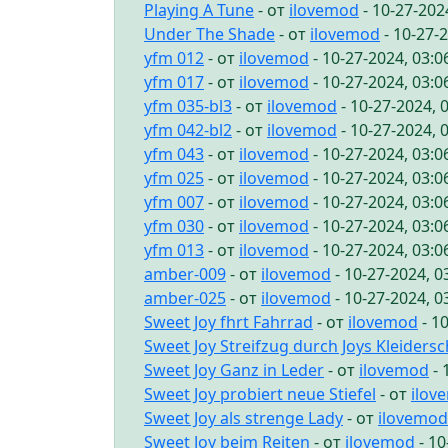
Playing A Tune
- от
ilovemod
- 10-27-202
Under The Shade
- от
ilovemod
- 10-27-
yfm 012
- от
ilovemod
- 10-27-2024, 03:
yfm 017
- от
ilovemod
- 10-27-2024, 03:
yfm 035-bl3
- от
ilovemod
- 10-27-2024, 
yfm 042-bl2
- от
ilovemod
- 10-27-2024, 
yfm 043
- от
ilovemod
- 10-27-2024, 03:
yfm 025
- от
ilovemod
- 10-27-2024, 03:
yfm 007
- от
ilovemod
- 10-27-2024, 03:
yfm 030
- от
ilovemod
- 10-27-2024, 03:
yfm 013
- от
ilovemod
- 10-27-2024, 03:
amber-009
- от
ilovemod
- 10-27-2024, 
amber-025
- от
ilovemod
- 10-27-2024, 
Sweet Joy fhrt Fahrrad
- от
ilovemod
- 1
Sweet Joy Streifzug durch Joys Kleiders
Sweet Joy Ganz in Leder
- от
ilovemod
- 
Sweet Joy probiert neue Stiefel
- от
ilov
Sweet Joy als strenge Lady
- от
ilovemod
Sweet Joy beim Reiten
- от
ilovemod
- 10