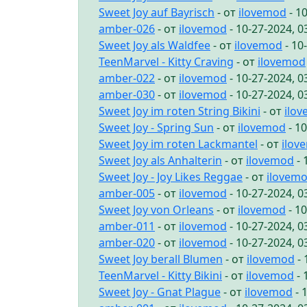
Sweet Joy auf Bayrisch
- от
ilovemod
- 1
amber-026
- от
ilovemod
- 10-27-2024, 
Sweet Joy als Waldfee
- от
ilovemod
- 10
TeenMarvel - Kitty Craving
- от
ilovemod
amber-022
- от
ilovemod
- 10-27-2024, 
amber-030
- от
ilovemod
- 10-27-2024, 
Sweet Joy im roten String Bikini
- от
ilo
Sweet Joy - Spring Sun
- от
ilovemod
- 1
Sweet Joy im roten Lackmantel
- от
ilov
Sweet Joy als Anhalterin
- от
ilovemod
- 
Sweet Joy - Joy Likes Reggae
- от
ilovem
amber-005
- от
ilovemod
- 10-27-2024, 
Sweet Joy von Orleans
- от
ilovemod
- 1
amber-011
- от
ilovemod
- 10-27-2024, 
amber-020
- от
ilovemod
- 10-27-2024, 
Sweet Joy berall Blumen
- от
ilovemod
- 
TeenMarvel - Kitty Bikini
- от
ilovemod
- 
Sweet Joy - Gnat Plague
- от
ilovemod
- 