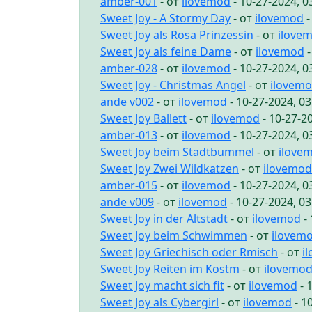
amber-001
- от
ilovemod
- 10-27-2024, 
Sweet Joy - A Stormy Day
- от
ilovemod
-
Sweet Joy als Rosa Prinzessin
- от
ilove
Sweet Joy als feine Dame
- от
ilovemod
-
amber-028
- от
ilovemod
- 10-27-2024, 
Sweet Joy - Christmas Angel
- от
ilovem
ande v002
- от
ilovemod
- 10-27-2024, 0
Sweet Joy Ballett
- от
ilovemod
- 10-27-2
amber-013
- от
ilovemod
- 10-27-2024, 
Sweet Joy beim Stadtbummel
- от
ilove
Sweet Joy Zwei Wildkatzen
- от
ilovemod
amber-015
- от
ilovemod
- 10-27-2024, 
ande v009
- от
ilovemod
- 10-27-2024, 0
Sweet Joy in der Altstadt
- от
ilovemod
- 
Sweet Joy beim Schwimmen
- от
ilovem
Sweet Joy Griechisch oder Rmisch
- от
i
Sweet Joy Reiten im Kostm
- от
ilovemo
Sweet Joy macht sich fit
- от
ilovemod
- 
Sweet Joy als Cybergirl
- от
ilovemod
- 1