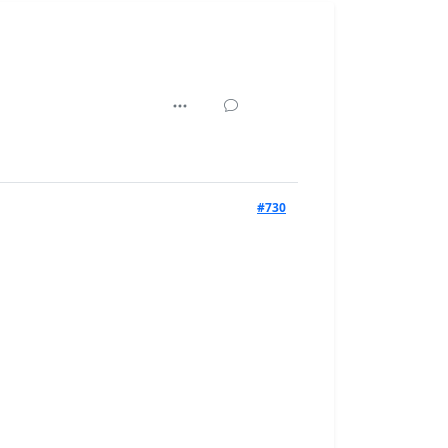
45,936
#730