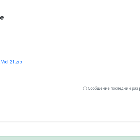
s@
.Vid_21.zip
Сообщение последний раз р