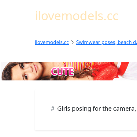
ilovemodels.cc
ilovemodels.cc
Swimwear poses, beach d
Girls posing for the camera