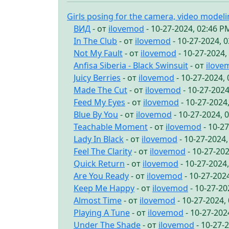
Girls posing for the camera, video model
ВИД
- от
ilovemod
- 10-27-2024, 02:46 P
In The Club
- от
ilovemod
- 10-27-2024, 
Not My Fault
- от
ilovemod
- 10-27-2024,
Anfisa Siberia - Black Swinsuit
- от
ilove
Juicy Berries
- от
ilovemod
- 10-27-2024,
Made The Cut
- от
ilovemod
- 10-27-2024
Feed My Eyes
- от
ilovemod
- 10-27-2024
Blue By You
- от
ilovemod
- 10-27-2024, 
Teachable Moment
- от
ilovemod
- 10-2
Lady In Black
- от
ilovemod
- 10-27-2024
Feel The Clarity
- от
ilovemod
- 10-27-20
Quick Return
- от
ilovemod
- 10-27-2024
Are You Ready
- от
ilovemod
- 10-27-202
Keep Me Happy
- от
ilovemod
- 10-27-20
Almost Time
- от
ilovemod
- 10-27-2024,
Playing A Tune
- от
ilovemod
- 10-27-202
Under The Shade
- от
ilovemod
- 10-27-