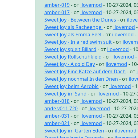
amber-019
- от
ilovemod
- 10-27-2024, 
amber-017
- от
ilovemod
- 10-27-2024, 
Sweet Joy - Between the Dunes
- от
ilov
Sweet Joy als Racheengel
- от
ilovemod
-
Sweet Joy als Emma Peel
- от
ilovemod
-
Sweet Joy - In a red swim suit
- от
ilove
Sweet Joy spielt Billard
- от
ilovemod
- 1
Sweet Joy Rollschuhkleid
- от
ilovemod
-
Sweet Joy - A cold Day
- от
ilovemod
- 10
Sweet Joy Eine Katze auf dem Dach
- от
Sweet Joy nochmal In den Dnen
- от
ilo
Sweet Joy beim Aerobic
- от
ilovemod
- 
Sweet Joy im Sand
- от
ilovemod
- 10-27
amber-018
- от
ilovemod
- 10-27-2024, 
ande v011 720
- от
ilovemod
- 10-27-202
amber-031
- от
ilovemod
- 10-27-2024, 
amber-021
- от
ilovemod
- 10-27-2024, 
Sweet Joy im Garten Eden
- от
ilovemod