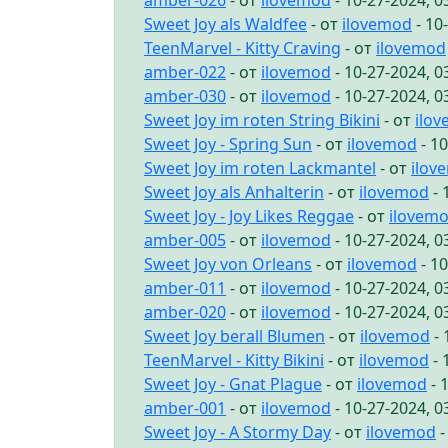
amber-026
- от
ilovemod
- 10-27-2024, 
Sweet Joy als Waldfee
- от
ilovemod
- 10
TeenMarvel - Kitty Craving
- от
ilovemod
amber-022
- от
ilovemod
- 10-27-2024, 
amber-030
- от
ilovemod
- 10-27-2024, 
Sweet Joy im roten String Bikini
- от
ilo
Sweet Joy - Spring Sun
- от
ilovemod
- 1
Sweet Joy im roten Lackmantel
- от
ilov
Sweet Joy als Anhalterin
- от
ilovemod
- 
Sweet Joy - Joy Likes Reggae
- от
ilovem
amber-005
- от
ilovemod
- 10-27-2024, 
Sweet Joy von Orleans
- от
ilovemod
- 1
amber-011
- от
ilovemod
- 10-27-2024, 
amber-020
- от
ilovemod
- 10-27-2024, 
Sweet Joy berall Blumen
- от
ilovemod
- 
TeenMarvel - Kitty Bikini
- от
ilovemod
- 
Sweet Joy - Gnat Plague
- от
ilovemod
- 
amber-001
- от
ilovemod
- 10-27-2024, 
Sweet Joy - A Stormy Day
- от
ilovemod
-