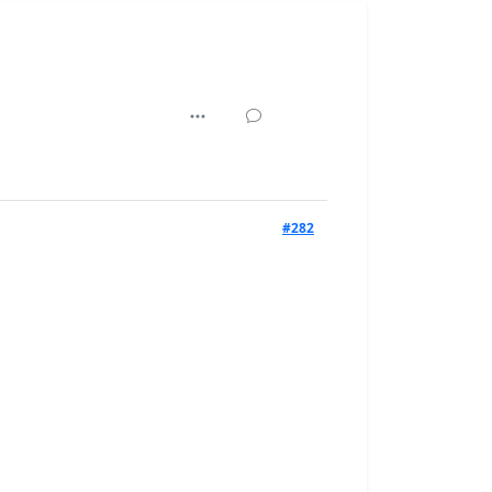
45,926
#282