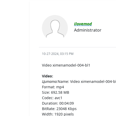
ilovemod
Administrator
10-27-2024, 03:15 PM
Video ximenamodel-004-bl1
Video:
Цитата:
Name: Video ximenamodel-004-b
Format: mp4
Size: 692.58 MB
Codec: avc1
Duration: 00:04:09
BitRate: 23048 Kbps
Width: 1920 pixels