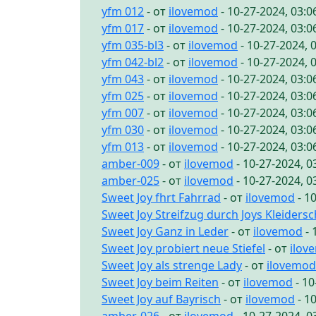
yfm 012
- от
ilovemod
- 10-27-2024, 03:
yfm 017
- от
ilovemod
- 10-27-2024, 03:
yfm 035-bl3
- от
ilovemod
- 10-27-2024, 
yfm 042-bl2
- от
ilovemod
- 10-27-2024, 
yfm 043
- от
ilovemod
- 10-27-2024, 03:
yfm 025
- от
ilovemod
- 10-27-2024, 03:
yfm 007
- от
ilovemod
- 10-27-2024, 03:
yfm 030
- от
ilovemod
- 10-27-2024, 03:
yfm 013
- от
ilovemod
- 10-27-2024, 03:
amber-009
- от
ilovemod
- 10-27-2024, 
amber-025
- от
ilovemod
- 10-27-2024, 
Sweet Joy fhrt Fahrrad
- от
ilovemod
- 1
Sweet Joy Streifzug durch Joys Kleiders
Sweet Joy Ganz in Leder
- от
ilovemod
- 
Sweet Joy probiert neue Stiefel
- от
ilov
Sweet Joy als strenge Lady
- от
ilovemod
Sweet Joy beim Reiten
- от
ilovemod
- 10
Sweet Joy auf Bayrisch
- от
ilovemod
- 1