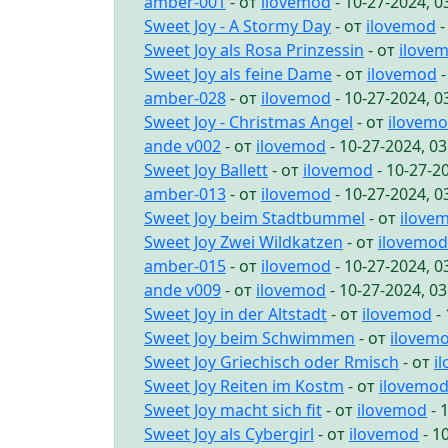
amber-001
- от
ilovemod
- 10-27-2024, 
Sweet Joy - A Stormy Day
- от
ilovemod
-
Sweet Joy als Rosa Prinzessin
- от
ilove
Sweet Joy als feine Dame
- от
ilovemod
-
amber-028
- от
ilovemod
- 10-27-2024, 
Sweet Joy - Christmas Angel
- от
ilovem
ande v002
- от
ilovemod
- 10-27-2024, 0
Sweet Joy Ballett
- от
ilovemod
- 10-27-2
amber-013
- от
ilovemod
- 10-27-2024, 
Sweet Joy beim Stadtbummel
- от
ilove
Sweet Joy Zwei Wildkatzen
- от
ilovemod
amber-015
- от
ilovemod
- 10-27-2024, 
ande v009
- от
ilovemod
- 10-27-2024, 0
Sweet Joy in der Altstadt
- от
ilovemod
- 
Sweet Joy beim Schwimmen
- от
ilovem
Sweet Joy Griechisch oder Rmisch
- от
i
Sweet Joy Reiten im Kostm
- от
ilovemo
Sweet Joy macht sich fit
- от
ilovemod
- 
Sweet Joy als Cybergirl
- от
ilovemod
- 1