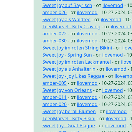
Sweet Joy auf Bayrisch
- от
ilovemod
- 1
amber-026
- от
ilovemod
- 10-27-2024, 
Sweet Joy als Waldfee
- от
ilovemod
- 10
TeenMarvel - Kitty Craving
- от
ilovemod
amber-022
- от
ilovemod
- 10-27-2024, 
amber-030
- от
ilovemod
- 10-27-2024, 
Sweet Joy im roten String Bikini
- от
ilo
Sweet Joy - Spring Sun
- от
ilovemod
- 1
Sweet Joy im roten Lackmantel
- от
ilov
Sweet Joy als Anhalterin
- от
ilovemod
- 
Sweet Joy - Joy Likes Reggae
- от
ilovem
amber-005
- от
ilovemod
- 10-27-2024, 
Sweet Joy von Orleans
- от
ilovemod
- 1
amber-011
- от
ilovemod
- 10-27-2024, 
amber-020
- от
ilovemod
- 10-27-2024, 
Sweet Joy berall Blumen
- от
ilovemod
- 
TeenMarvel - Kitty Bikini
- от
ilovemod
- 
Sweet Joy - Gnat Plague
- от
ilovemod
- 