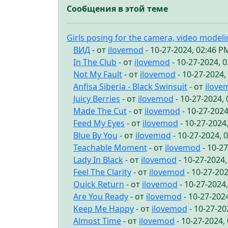
Сообщения в этой теме
Girls posing for the camera, video model
ВИД
- от
ilovemod
- 10-27-2024, 02:46 P
In The Club
- от
ilovemod
- 10-27-2024, 
Not My Fault
- от
ilovemod
- 10-27-2024,
Anfisa Siberia - Black Swinsuit
- от
ilove
Juicy Berries
- от
ilovemod
- 10-27-2024,
Made The Cut
- от
ilovemod
- 10-27-2024
Feed My Eyes
- от
ilovemod
- 10-27-2024
Blue By You
- от
ilovemod
- 10-27-2024, 
Teachable Moment
- от
ilovemod
- 10-2
Lady In Black
- от
ilovemod
- 10-27-2024
Feel The Clarity
- от
ilovemod
- 10-27-20
Quick Return
- от
ilovemod
- 10-27-2024
Are You Ready
- от
ilovemod
- 10-27-202
Keep Me Happy
- от
ilovemod
- 10-27-20
Almost Time
- от
ilovemod
- 10-27-2024,