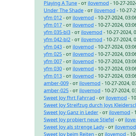
Playing A Tune
- от
ilovemod
- 10-27-202
Under The Shade
- от
ilovemod
- 10-27-
yfm 012
- от
ilovemod
- 10-27-2024, 03:
yfm 017
- от
ilovemod
- 10-27-2024, 03:
yfm 035-bl3
- от
ilovemod
- 10-27-2024, 
yfm 042-bl2
- от
ilovemod
- 10-27-2024, 
yfm 043
- от
ilovemod
- 10-27-2024, 03:
yfm 025
- от
ilovemod
- 10-27-2024, 03:
yfm 007
- от
ilovemod
- 10-27-2024, 03:
yfm 030
- от
ilovemod
- 10-27-2024, 03:
yfm 013
- от
ilovemod
- 10-27-2024, 03:
amber-009
- от
ilovemod
- 10-27-2024, 
amber-025
- от
ilovemod
- 10-27-2024, 
Sweet Joy fhrt Fahrrad
- от
ilovemod
- 1
Sweet Joy Streifzug durch Joys Kleiders
Sweet Joy Ganz in Leder
- от
ilovemod
- 
Sweet Joy probiert neue Stiefel
- от
ilov
Sweet Joy als strenge Lady
- от
ilovemod
Sweet Joy beim Reiten
- от
ilovemod
- 10