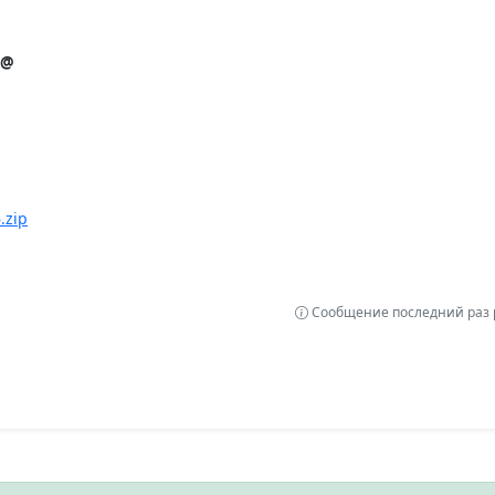
s@
.zip
Сообщение последний раз р