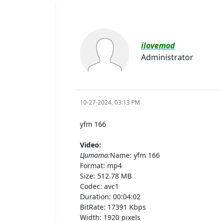
ilovemod
Administrator
10-27-2024, 03:13 PM
yfm 166
Video:
Цитата:
Name: yfm 166
Format: mp4
Size: 512.78 MB
Codec: avc1
Duration: 00:04:02
BitRate: 17391 Kbps
Width: 1920 pixels