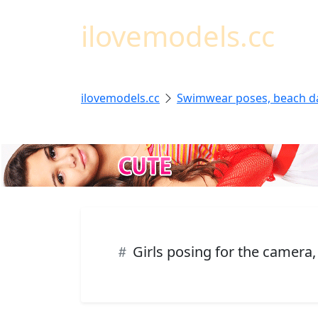
ilovemodels.cc
ilovemodels.cc
Swimwear poses, beach d
Girls posing for the camera