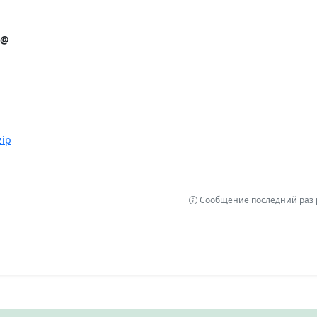
s@
zip
Сообщение последний раз р