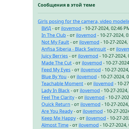
Сообщения в этой теме
Girls posing for the camera, video model
ВИД
- от
ilovemod
- 10-27-2024, 02:46 P
In The Club
- от
ilovemod
- 10-27-2024, 
Not My Fault
- от
ilovemod
- 10-27-2024,
Anfisa Siberia - Black Swinsuit
- от
ilove
Juicy Berries
- от
ilovemod
- 10-27-2024,
Made The Cut
- от
ilovemod
- 10-27-2024
Feed My Eyes
- от
ilovemod
- 10-27-2024
Blue By You
- от
ilovemod
- 10-27-2024, 
Teachable Moment
- от
ilovemod
- 10-2
Lady In Black
- от
ilovemod
- 10-27-2024
Feel The Clarity
- от
ilovemod
- 10-27-20
Quick Return
- от
ilovemod
- 10-27-2024
Are You Ready
- от
ilovemod
- 10-27-202
Keep Me Happy
- от
ilovemod
- 10-27-20
Almost Time
- от
ilovemod
- 10-27-2024,