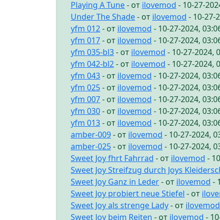
Playing A Tune
- от
ilovemod
- 10-27-202
Under The Shade
- от
ilovemod
- 10-27-
yfm 012
- от
ilovemod
- 10-27-2024, 03:
yfm 017
- от
ilovemod
- 10-27-2024, 03:
yfm 035-bl3
- от
ilovemod
- 10-27-2024, 
yfm 042-bl2
- от
ilovemod
- 10-27-2024, 
yfm 043
- от
ilovemod
- 10-27-2024, 03:
yfm 025
- от
ilovemod
- 10-27-2024, 03:
yfm 007
- от
ilovemod
- 10-27-2024, 03:
yfm 030
- от
ilovemod
- 10-27-2024, 03:
yfm 013
- от
ilovemod
- 10-27-2024, 03:
amber-009
- от
ilovemod
- 10-27-2024, 
amber-025
- от
ilovemod
- 10-27-2024, 
Sweet Joy fhrt Fahrrad
- от
ilovemod
- 1
Sweet Joy Streifzug durch Joys Kleiders
Sweet Joy Ganz in Leder
- от
ilovemod
- 
Sweet Joy probiert neue Stiefel
- от
ilov
Sweet Joy als strenge Lady
- от
ilovemod
Sweet Joy beim Reiten
- от
ilovemod
- 10