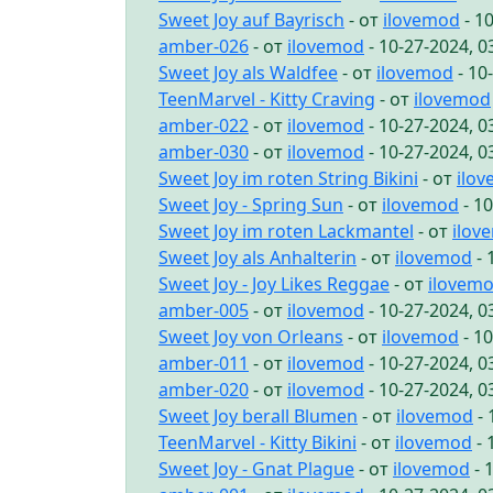
Sweet Joy auf Bayrisch
- от
ilovemod
- 1
amber-026
- от
ilovemod
- 10-27-2024, 
Sweet Joy als Waldfee
- от
ilovemod
- 10
TeenMarvel - Kitty Craving
- от
ilovemod
amber-022
- от
ilovemod
- 10-27-2024, 
amber-030
- от
ilovemod
- 10-27-2024, 
Sweet Joy im roten String Bikini
- от
ilo
Sweet Joy - Spring Sun
- от
ilovemod
- 1
Sweet Joy im roten Lackmantel
- от
ilov
Sweet Joy als Anhalterin
- от
ilovemod
- 
Sweet Joy - Joy Likes Reggae
- от
ilovem
amber-005
- от
ilovemod
- 10-27-2024, 
Sweet Joy von Orleans
- от
ilovemod
- 1
amber-011
- от
ilovemod
- 10-27-2024, 
amber-020
- от
ilovemod
- 10-27-2024, 
Sweet Joy berall Blumen
- от
ilovemod
- 
TeenMarvel - Kitty Bikini
- от
ilovemod
- 
Sweet Joy - Gnat Plague
- от
ilovemod
- 