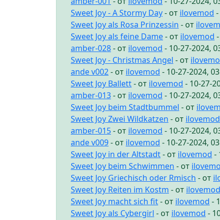
amber-001
- от
ilovemod
- 10-27-2024, 
Sweet Joy - A Stormy Day
- от
ilovemod
-
Sweet Joy als Rosa Prinzessin
- от
ilove
Sweet Joy als feine Dame
- от
ilovemod
-
amber-028
- от
ilovemod
- 10-27-2024, 
Sweet Joy - Christmas Angel
- от
ilovem
ande v002
- от
ilovemod
- 10-27-2024, 0
Sweet Joy Ballett
- от
ilovemod
- 10-27-2
amber-013
- от
ilovemod
- 10-27-2024, 
Sweet Joy beim Stadtbummel
- от
ilove
Sweet Joy Zwei Wildkatzen
- от
ilovemod
amber-015
- от
ilovemod
- 10-27-2024, 
ande v009
- от
ilovemod
- 10-27-2024, 0
Sweet Joy in der Altstadt
- от
ilovemod
- 
Sweet Joy beim Schwimmen
- от
ilovem
Sweet Joy Griechisch oder Rmisch
- от
i
Sweet Joy Reiten im Kostm
- от
ilovemo
Sweet Joy macht sich fit
- от
ilovemod
- 
Sweet Joy als Cybergirl
- от
ilovemod
- 1