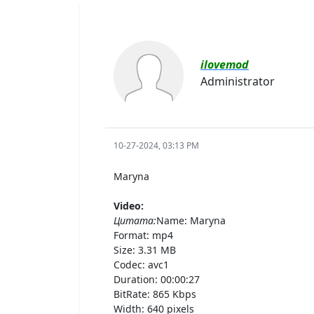
ilovemod
Administrator
10-27-2024, 03:13 PM
Maryna
Video:
Цитата:
Name: Maryna
Format: mp4
Size: 3.31 MB
Codec: avc1
Duration: 00:00:27
BitRate: 865 Kbps
Width: 640 pixels