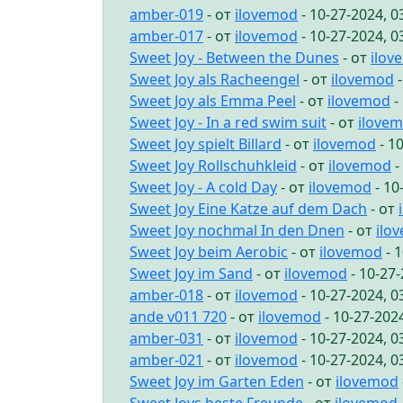
amber-019
- от
ilovemod
- 10-27-2024, 
amber-017
- от
ilovemod
- 10-27-2024, 
Sweet Joy - Between the Dunes
- от
ilov
Sweet Joy als Racheengel
- от
ilovemod
-
Sweet Joy als Emma Peel
- от
ilovemod
-
Sweet Joy - In a red swim suit
- от
ilove
Sweet Joy spielt Billard
- от
ilovemod
- 1
Sweet Joy Rollschuhkleid
- от
ilovemod
-
Sweet Joy - A cold Day
- от
ilovemod
- 10
Sweet Joy Eine Katze auf dem Dach
- от
Sweet Joy nochmal In den Dnen
- от
ilo
Sweet Joy beim Aerobic
- от
ilovemod
- 
Sweet Joy im Sand
- от
ilovemod
- 10-27
amber-018
- от
ilovemod
- 10-27-2024, 
ande v011 720
- от
ilovemod
- 10-27-202
amber-031
- от
ilovemod
- 10-27-2024, 
amber-021
- от
ilovemod
- 10-27-2024, 
Sweet Joy im Garten Eden
- от
ilovemod