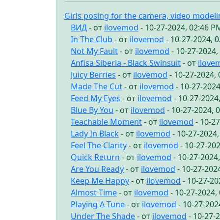
Girls posing for the camera, video model
ВИД
- от
ilovemod
- 10-27-2024, 02:46 P
In The Club
- от
ilovemod
- 10-27-2024, 
Not My Fault
- от
ilovemod
- 10-27-2024,
Anfisa Siberia - Black Swinsuit
- от
ilove
Juicy Berries
- от
ilovemod
- 10-27-2024,
Made The Cut
- от
ilovemod
- 10-27-2024
Feed My Eyes
- от
ilovemod
- 10-27-2024
Blue By You
- от
ilovemod
- 10-27-2024, 
Teachable Moment
- от
ilovemod
- 10-2
Lady In Black
- от
ilovemod
- 10-27-2024
Feel The Clarity
- от
ilovemod
- 10-27-20
Quick Return
- от
ilovemod
- 10-27-2024
Are You Ready
- от
ilovemod
- 10-27-202
Keep Me Happy
- от
ilovemod
- 10-27-20
Almost Time
- от
ilovemod
- 10-27-2024,
Playing A Tune
- от
ilovemod
- 10-27-202
Under The Shade
- от
ilovemod
- 10-27-