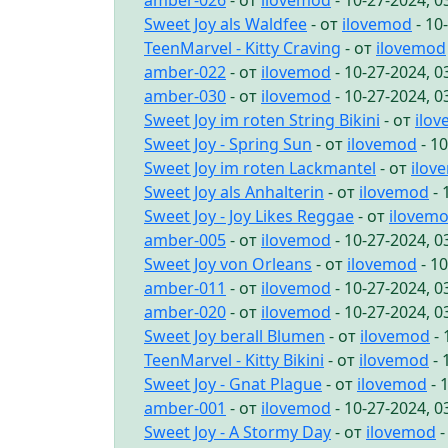
amber-026
- от
ilovemod
- 10-27-2024, 
Sweet Joy als Waldfee
- от
ilovemod
- 10
TeenMarvel - Kitty Craving
- от
ilovemod
amber-022
- от
ilovemod
- 10-27-2024, 
amber-030
- от
ilovemod
- 10-27-2024, 
Sweet Joy im roten String Bikini
- от
ilo
Sweet Joy - Spring Sun
- от
ilovemod
- 1
Sweet Joy im roten Lackmantel
- от
ilov
Sweet Joy als Anhalterin
- от
ilovemod
- 
Sweet Joy - Joy Likes Reggae
- от
ilovem
amber-005
- от
ilovemod
- 10-27-2024, 
Sweet Joy von Orleans
- от
ilovemod
- 1
amber-011
- от
ilovemod
- 10-27-2024, 
amber-020
- от
ilovemod
- 10-27-2024, 
Sweet Joy berall Blumen
- от
ilovemod
- 
TeenMarvel - Kitty Bikini
- от
ilovemod
- 
Sweet Joy - Gnat Plague
- от
ilovemod
- 
amber-001
- от
ilovemod
- 10-27-2024, 
Sweet Joy - A Stormy Day
- от
ilovemod
-