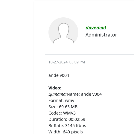
ilovemod
Administrator
10-27-2024, 03:09 PM
ande v004
Video:
Цитата:
Name: ande v004
Format: wmv
Size: 69.63 MB
Codec: WMV3
Duration: 00:02:59
BitRate: 3145 Kbps
Width: 640 pixels