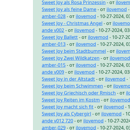
Sweet Joy als Rosa Prinzessin
- от
ilove
Sweet Joy als feine Dame
- от
ilovemod
-
amber-028
- от
ilovemod
- 10-27-2024, 
Sweet Joy - Christmas Angel
- от
ilovem
ande v002
- от
ilovemod
- 10-27-2024, 0
Sweet Joy Ballett
- от
ilovemod
- 10-27-2
amber-013
- от
ilovemod
- 10-27-2024, 
Sweet Joy beim Stadtbummel
- от
ilove
Sweet Joy Zwei Wildkatzen
- от
ilovemod
amber-015
- от
ilovemod
- 10-27-2024, 
ande v009
- от
ilovemod
- 10-27-2024, 0
Sweet Joy in der Altstadt
- от
ilovemod
- 
Sweet Joy beim Schwimmen
- от
ilovem
Sweet Joy Griechisch oder Rmisch
- от
i
Sweet Joy Reiten im Kostm
- от
ilovemo
Sweet Joy macht sich fit
- от
ilovemod
- 
Sweet Joy als Cybergirl
- от
ilovemod
- 1
ande v012 720
- от
ilovemod
- 10-27-202
amber-029
- от
ilovemod
- 10-27-2024, 