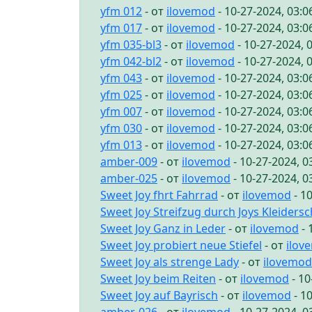
yfm 012
- от
ilovemod
- 10-27-2024, 03:
yfm 017
- от
ilovemod
- 10-27-2024, 03:
yfm 035-bl3
- от
ilovemod
- 10-27-2024, 
yfm 042-bl2
- от
ilovemod
- 10-27-2024, 
yfm 043
- от
ilovemod
- 10-27-2024, 03:
yfm 025
- от
ilovemod
- 10-27-2024, 03:
yfm 007
- от
ilovemod
- 10-27-2024, 03:
yfm 030
- от
ilovemod
- 10-27-2024, 03:
yfm 013
- от
ilovemod
- 10-27-2024, 03:
amber-009
- от
ilovemod
- 10-27-2024, 
amber-025
- от
ilovemod
- 10-27-2024, 
Sweet Joy fhrt Fahrrad
- от
ilovemod
- 1
Sweet Joy Streifzug durch Joys Kleiders
Sweet Joy Ganz in Leder
- от
ilovemod
- 
Sweet Joy probiert neue Stiefel
- от
ilov
Sweet Joy als strenge Lady
- от
ilovemod
Sweet Joy beim Reiten
- от
ilovemod
- 10
Sweet Joy auf Bayrisch
- от
ilovemod
- 1