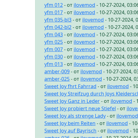
yfm 012
- от
ilovemod
- 10-27-2024, 03:
yfm 017
- от
ilovemod
- 10-27-2024, 03:
yfm 035-bl3
- от
ilovemod
- 10-27-2024, 
yfm 042-bl2
- от
ilovemod
- 10-27-2024, 
yfm 043
- от
ilovemod
- 10-27-2024, 03:
yfm 025
- от
ilovemod
- 10-27-2024, 03:
yfm 007
- от
ilovemod
- 10-27-2024, 03:
yfm 030
- от
ilovemod
- 10-27-2024, 03:
yfm 013
- от
ilovemod
- 10-27-2024, 03:
amber-009
- от
ilovemod
- 10-27-2024, 
amber-025
- от
ilovemod
- 10-27-2024, 
Sweet Joy fhrt Fahrrad
- от
ilovemod
- 1
Sweet Joy Streifzug durch Joys Kleiders
Sweet Joy Ganz in Leder
- от
ilovemod
- 
Sweet Joy probiert neue Stiefel
- от
ilov
Sweet Joy als strenge Lady
- от
ilovemod
Sweet Joy beim Reiten
- от
ilovemod
- 10
Sweet Joy auf Bayrisch
- от
ilovemod
- 1