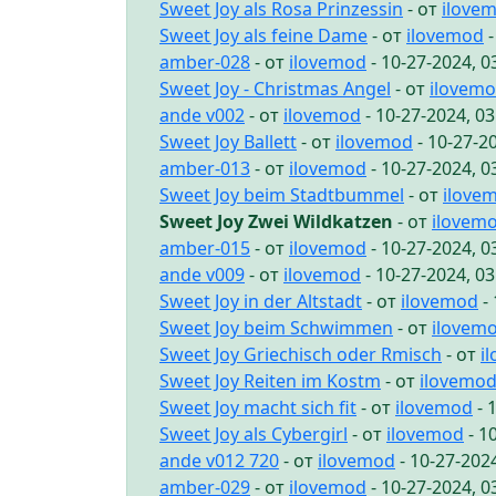
Sweet Joy als Rosa Prinzessin
- от
ilove
Sweet Joy als feine Dame
- от
ilovemod
-
amber-028
- от
ilovemod
- 10-27-2024, 
Sweet Joy - Christmas Angel
- от
ilovem
ande v002
- от
ilovemod
- 10-27-2024, 0
Sweet Joy Ballett
- от
ilovemod
- 10-27-2
amber-013
- от
ilovemod
- 10-27-2024, 
Sweet Joy beim Stadtbummel
- от
ilove
Sweet Joy Zwei Wildkatzen
- от
ilovem
amber-015
- от
ilovemod
- 10-27-2024, 
ande v009
- от
ilovemod
- 10-27-2024, 0
Sweet Joy in der Altstadt
- от
ilovemod
- 
Sweet Joy beim Schwimmen
- от
ilovem
Sweet Joy Griechisch oder Rmisch
- от
i
Sweet Joy Reiten im Kostm
- от
ilovemo
Sweet Joy macht sich fit
- от
ilovemod
- 
Sweet Joy als Cybergirl
- от
ilovemod
- 1
ande v012 720
- от
ilovemod
- 10-27-202
amber-029
- от
ilovemod
- 10-27-2024, 