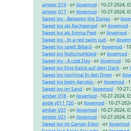
amber-019
- от
ilovemod
- 10-27-2024, 
amber-017
- от
ilovemod
- 10-27-2024, 
Sweet Joy - Between the Dunes
- от
ilov
Sweet Joy als Racheengel
- от
ilovemod
-
Sweet Joy als Emma Peel
- от
ilovemod
-
Sweet Joy - In a red swim suit
- от
ilove
Sweet Joy spielt Billard
- от
ilovemod
- 1
Sweet Joy Rollschuhkleid
- от
ilovemod
-
Sweet Joy - A cold Day
- от
ilovemod
- 10
Sweet Joy Eine Katze auf dem Dach
- от
Sweet Joy nochmal In den Dnen
- от
ilo
Sweet Joy beim Aerobic
- от
ilovemod
- 
Sweet Joy im Sand
- от
ilovemod
- 10-27
amber-018
- от
ilovemod
- 10-27-2024, 
ande v011 720
- от
ilovemod
- 10-27-202
amber-031
- от
ilovemod
- 10-27-2024, 
amber-021
- от
ilovemod
- 10-27-2024, 
Sweet Joy im Garten Eden
- от
ilovemod