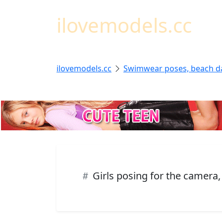
ilovemodels.cc
ilovemodels.cc
Swimwear poses, beach d
Girls posing for the camera