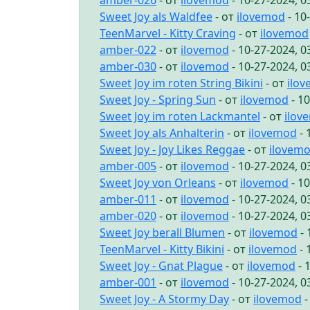
amber-026
- от
ilovemod
- 10-27-2024, 
Sweet Joy als Waldfee
- от
ilovemod
- 10
TeenMarvel - Kitty Craving
- от
ilovemod
amber-022
- от
ilovemod
- 10-27-2024, 
amber-030
- от
ilovemod
- 10-27-2024, 
Sweet Joy im roten String Bikini
- от
ilo
Sweet Joy - Spring Sun
- от
ilovemod
- 1
Sweet Joy im roten Lackmantel
- от
ilov
Sweet Joy als Anhalterin
- от
ilovemod
- 
Sweet Joy - Joy Likes Reggae
- от
ilovem
amber-005
- от
ilovemod
- 10-27-2024, 
Sweet Joy von Orleans
- от
ilovemod
- 1
amber-011
- от
ilovemod
- 10-27-2024, 
amber-020
- от
ilovemod
- 10-27-2024, 
Sweet Joy berall Blumen
- от
ilovemod
- 
TeenMarvel - Kitty Bikini
- от
ilovemod
- 
Sweet Joy - Gnat Plague
- от
ilovemod
- 
amber-001
- от
ilovemod
- 10-27-2024, 
Sweet Joy - A Stormy Day
- от
ilovemod
-