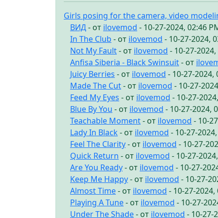
Girls posing for the camera, video model
ВИД
- от
ilovemod
- 10-27-2024, 02:46 P
In The Club
- от
ilovemod
- 10-27-2024, 
Not My Fault
- от
ilovemod
- 10-27-2024,
Anfisa Siberia - Black Swinsuit
- от
ilove
Juicy Berries
- от
ilovemod
- 10-27-2024,
Made The Cut
- от
ilovemod
- 10-27-2024
Feed My Eyes
- от
ilovemod
- 10-27-2024
Blue By You
- от
ilovemod
- 10-27-2024, 
Teachable Moment
- от
ilovemod
- 10-2
Lady In Black
- от
ilovemod
- 10-27-2024
Feel The Clarity
- от
ilovemod
- 10-27-20
Quick Return
- от
ilovemod
- 10-27-2024
Are You Ready
- от
ilovemod
- 10-27-202
Keep Me Happy
- от
ilovemod
- 10-27-20
Almost Time
- от
ilovemod
- 10-27-2024,
Playing A Tune
- от
ilovemod
- 10-27-202
Under The Shade
- от
ilovemod
- 10-27-