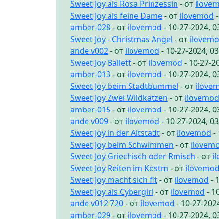
Sweet Joy als Rosa Prinzessin
- от
ilove
Sweet Joy als feine Dame
- от
ilovemod
-
amber-028
- от
ilovemod
- 10-27-2024, 
Sweet Joy - Christmas Angel
- от
ilovem
ande v002
- от
ilovemod
- 10-27-2024, 0
Sweet Joy Ballett
- от
ilovemod
- 10-27-2
amber-013
- от
ilovemod
- 10-27-2024, 
Sweet Joy beim Stadtbummel
- от
ilove
Sweet Joy Zwei Wildkatzen
- от
ilovemod
amber-015
- от
ilovemod
- 10-27-2024, 
ande v009
- от
ilovemod
- 10-27-2024, 0
Sweet Joy in der Altstadt
- от
ilovemod
- 
Sweet Joy beim Schwimmen
- от
ilovem
Sweet Joy Griechisch oder Rmisch
- от
i
Sweet Joy Reiten im Kostm
- от
ilovemo
Sweet Joy macht sich fit
- от
ilovemod
- 
Sweet Joy als Cybergirl
- от
ilovemod
- 1
ande v012 720
- от
ilovemod
- 10-27-202
amber-029
- от
ilovemod
- 10-27-2024, 