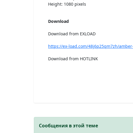
Height: 1080 pixels
Download
Download from EXLOAD
https://ex-load.com/48j6p25qm7zh/amber-
Download from HOTLINK
Сообщения в этой теме