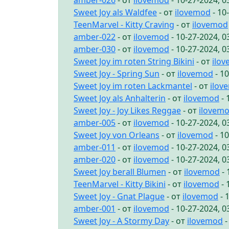
amber-026
- от
ilovemod
- 10-27-2024, 
Sweet Joy als Waldfee
- от
ilovemod
- 10
TeenMarvel - Kitty Craving
- от
ilovemod
amber-022
- от
ilovemod
- 10-27-2024, 
amber-030
- от
ilovemod
- 10-27-2024, 
Sweet Joy im roten String Bikini
- от
ilo
Sweet Joy - Spring Sun
- от
ilovemod
- 1
Sweet Joy im roten Lackmantel
- от
ilov
Sweet Joy als Anhalterin
- от
ilovemod
- 
Sweet Joy - Joy Likes Reggae
- от
ilovem
amber-005
- от
ilovemod
- 10-27-2024, 
Sweet Joy von Orleans
- от
ilovemod
- 1
amber-011
- от
ilovemod
- 10-27-2024, 
amber-020
- от
ilovemod
- 10-27-2024, 
Sweet Joy berall Blumen
- от
ilovemod
- 
TeenMarvel - Kitty Bikini
- от
ilovemod
- 
Sweet Joy - Gnat Plague
- от
ilovemod
- 
amber-001
- от
ilovemod
- 10-27-2024, 
Sweet Joy - A Stormy Day
- от
ilovemod
-