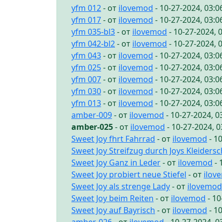
yfm 012
- от
ilovemod
- 10-27-2024, 03:
yfm 017
- от
ilovemod
- 10-27-2024, 03:
yfm 035-bl3
- от
ilovemod
- 10-27-2024, 
yfm 042-bl2
- от
ilovemod
- 10-27-2024, 
yfm 043
- от
ilovemod
- 10-27-2024, 03:
yfm 025
- от
ilovemod
- 10-27-2024, 03:
yfm 007
- от
ilovemod
- 10-27-2024, 03:
yfm 030
- от
ilovemod
- 10-27-2024, 03:
yfm 013
- от
ilovemod
- 10-27-2024, 03:
amber-009
- от
ilovemod
- 10-27-2024, 
amber-025
- от
ilovemod
- 10-27-2024, 
Sweet Joy fhrt Fahrrad
- от
ilovemod
- 1
Sweet Joy Streifzug durch Joys Kleiders
Sweet Joy Ganz in Leder
- от
ilovemod
- 
Sweet Joy probiert neue Stiefel
- от
ilov
Sweet Joy als strenge Lady
- от
ilovemod
Sweet Joy beim Reiten
- от
ilovemod
- 10
Sweet Joy auf Bayrisch
- от
ilovemod
- 1