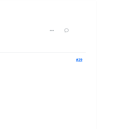
45,926
#29