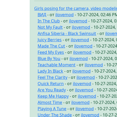
Girls posing for the camera, video model
ВИД
- от
ilovemod
- 10-27-2024, 02:46 P
In The Club
- от
ilovemod
- 10-27-2024, 
Not My Fault
- от
ilovemod
- 10-27-2024,
Anfisa Siberia - Black Swinsuit
- от
ilove
Juicy Berries
- от
ilovemod
- 10-27-2024,
Made The Cut
- от
ilovemod
- 10-27-2024
Feed My Eyes
- от
ilovemod
- 10-27-2024
Blue By You
- от
ilovemod
- 10-27-2024, 
Teachable Moment
- от
ilovemod
- 10-2
Lady In Black
- от
ilovemod
- 10-27-2024
Feel The Clarity
- от
ilovemod
- 10-27-20
Quick Return
- от
ilovemod
- 10-27-2024
Are You Ready
- от
ilovemod
- 10-27-202
Keep Me Happy
- от
ilovemod
- 10-27-20
Almost Time
- от
ilovemod
- 10-27-2024,
Playing A Tune
- от
ilovemod
- 10-27-202
Under The Shade
- от
ilovemod
- 10-27-