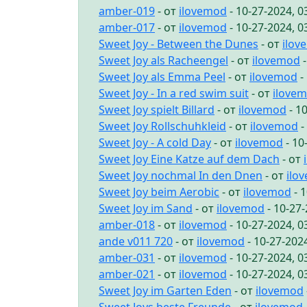
amber-019
- от
ilovemod
- 10-27-2024, 
amber-017
- от
ilovemod
- 10-27-2024, 
Sweet Joy - Between the Dunes
- от
ilov
Sweet Joy als Racheengel
- от
ilovemod
-
Sweet Joy als Emma Peel
- от
ilovemod
-
Sweet Joy - In a red swim suit
- от
ilove
Sweet Joy spielt Billard
- от
ilovemod
- 1
Sweet Joy Rollschuhkleid
- от
ilovemod
-
Sweet Joy - A cold Day
- от
ilovemod
- 10
Sweet Joy Eine Katze auf dem Dach
- от
Sweet Joy nochmal In den Dnen
- от
ilo
Sweet Joy beim Aerobic
- от
ilovemod
- 
Sweet Joy im Sand
- от
ilovemod
- 10-27
amber-018
- от
ilovemod
- 10-27-2024, 
ande v011 720
- от
ilovemod
- 10-27-202
amber-031
- от
ilovemod
- 10-27-2024, 
amber-021
- от
ilovemod
- 10-27-2024, 
Sweet Joy im Garten Eden
- от
ilovemod