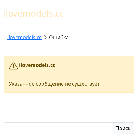
Toggl
ilovemodels.cc
ilovemodels.cc
Ошибка
ilovemodels.cc
Указанное сообщение не существует.
Поиск