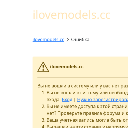
ilovemodels.cc
ilovemodels.cc
Ошибка
ilovemodels.cc
Вы не вошли в систему или у вас нет 
Вы не вошли в систему или необхо
входа.
Вход
|
Нужно зарегистриров
Вы не имеете доступа к этой стран
нет? Проверьте правила форума и 
Ваша учетная запись могла быть о
Вы зашли на эту страницу напряму