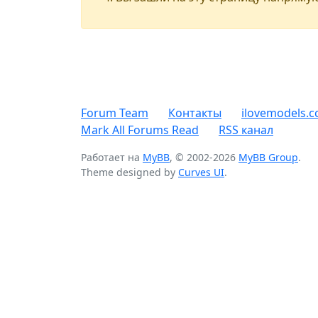
Forum Team
Контакты
ilovemodels.c
Mark All Forums Read
RSS канал
Работает на
MyBB
, © 2002-2026
MyBB Group
.
Theme designed by
Curves UI
.