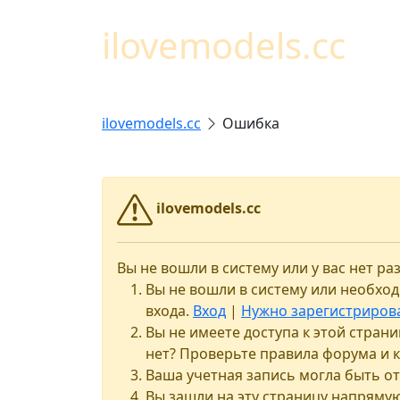
ilovemodels.cc
ilovemodels.cc
Ошибка
ilovemodels.cc
Вы не вошли в систему или у вас нет 
Вы не вошли в систему или необхо
входа.
Вход
|
Нужно зарегистриров
Вы не имеете доступа к этой стран
нет? Проверьте правила форума и 
Ваша учетная запись могла быть о
Вы зашли на эту страницу напряму