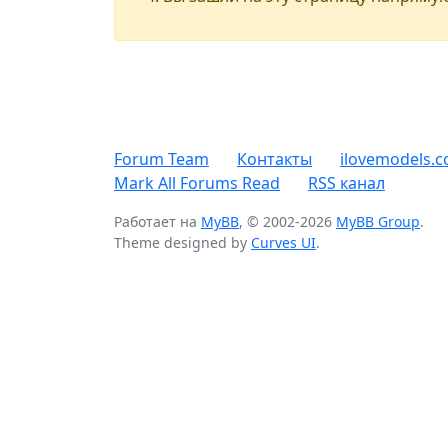
Forum Team
Контакты
ilovemodels.c
Mark All Forums Read
RSS канал
Работает на
MyBB
, © 2002-2026
MyBB Group
.
Theme designed by
Curves UI
.