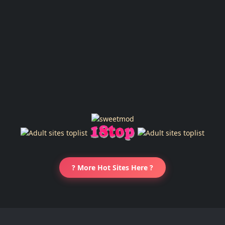
? More Hot Sites Here ?