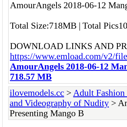
AmourAngels 2018-06-12 Mang
Total Size:718MB | Total Pics1
DOWNLOAD LINKS AND P
https://www.emload.com/v2/fi
AmourAngels 2018-06-12 Mang
718.57 MB
ilovemodels.cc
>
Adult Fashion 
and Videography of Nudity
> Am
Presenting Mango B