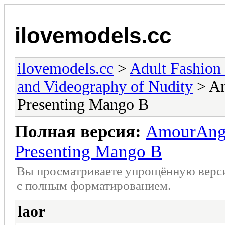
ilovemodels.cc
ilovemodels.cc
>
Adult Fashion 
and Videography of Nudity
> Am
Presenting Mango B
Полная версия:
AmourAnge
Presenting Mango B
Вы просматриваете упрощённую верс
с полным форматированием.
laor